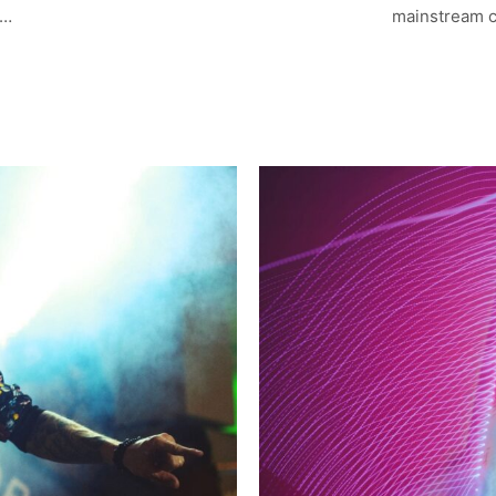
mainstream c
e…