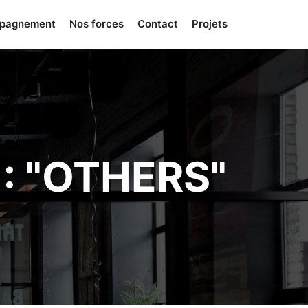
mpagnement
Nos forces
Contact
Projets
 "
OTHERS
"