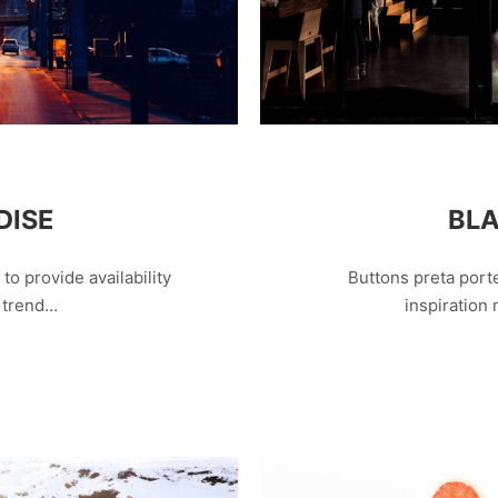
BLA
DISE
Buttons preta porte
o provide availability
inspiration
r trend…