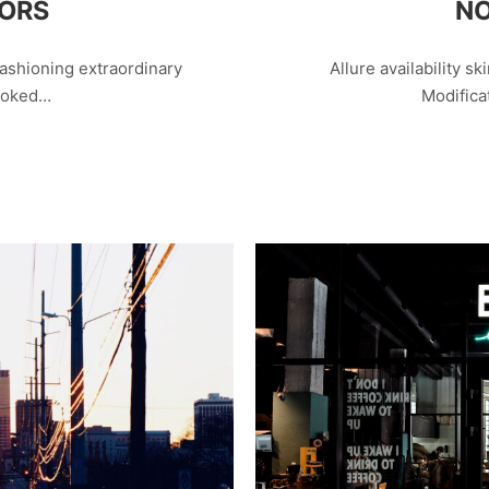
LORS
NO
ashioning extraordinary
Allure availability ski
looked…
Modifica