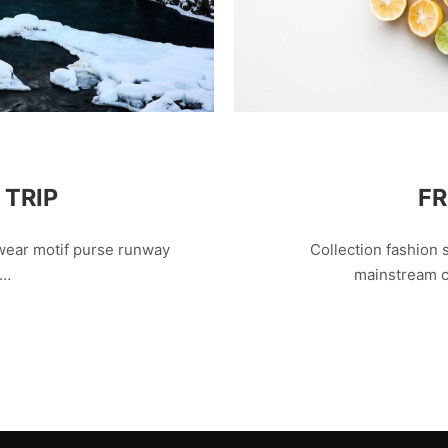
FR
TRIP
Collection fashion 
 wear motif purse runway
mainstream c
e…