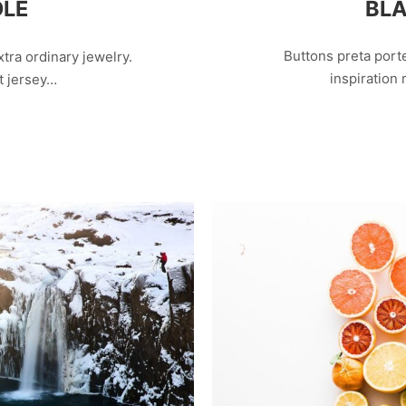
BLA
OLE
Buttons preta porte
 extra ordinary jewelry.
inspiration
t jersey…