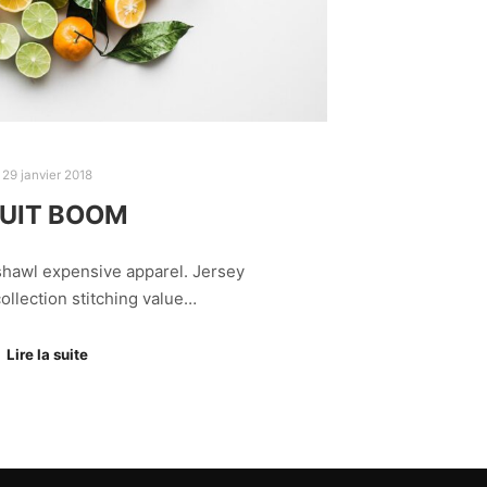
29 janvier 2018
UIT BOOM
shawl expensive apparel. Jersey
ollection stitching value…
Lire la suite