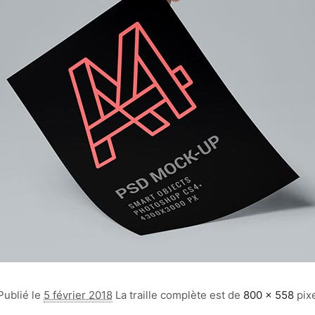
Publié le
5 février 2018
La traille complète est de
800 × 558
pix